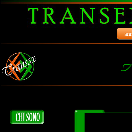
ann
A