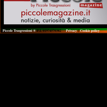
Piccole Trasgressioni ®
P.I. 01974570382
Privacy
|
Cookie policy