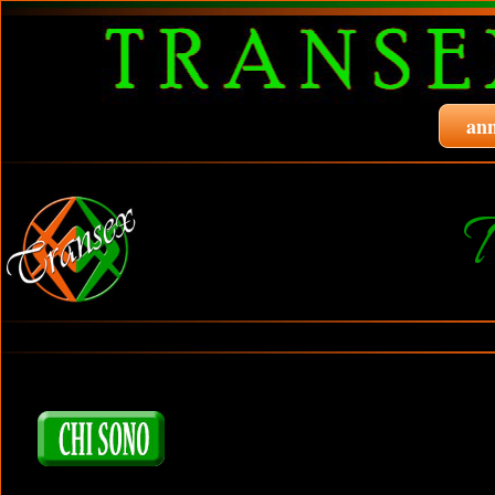
ann
T