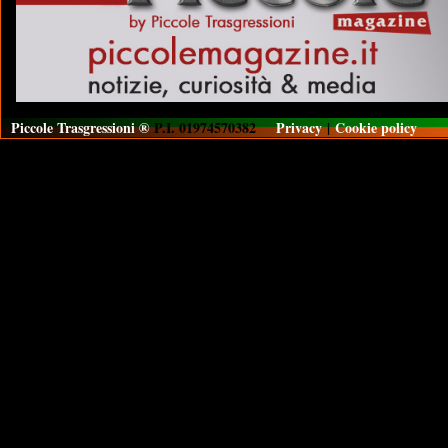
Piccole Trasgressioni ®
P.I. 01974570382
Privacy
|
Cookie policy